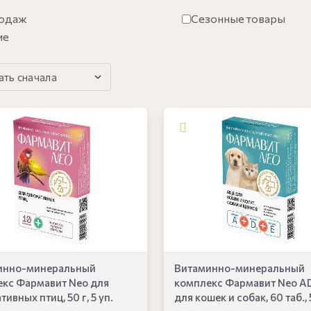
родаж
Сезонные товары
ие
инно-минеральный
Витаминно-минеральный
кс Фармавит Neo для
комплекс Фармавит Neo A
ивных птиц, 50 г, 5 уп.
для кошек и собак, 60 таб., 