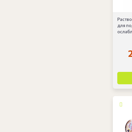
Раств
для п
ослабл