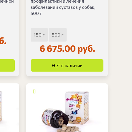
чечной
профилактики и лечения
заболеваний суставов у собак,
500 г
150 г
500 г
б.
6 675.00 руб.