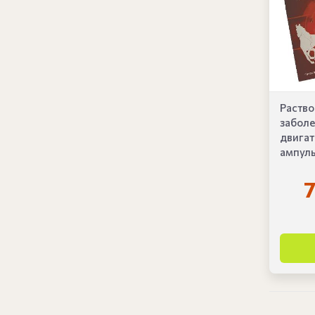
Раство
заболе
двигат
ампулы
7