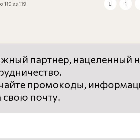
 119 из 119
1
ежный партнер, нацеленный н
рудничество.
чайте промокоды, информаци
 свою почту.