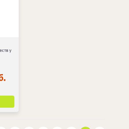
ств у
б.