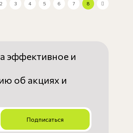
2
3
4
5
6
7
8
а эффективное и
ю об акциях и
Подписаться