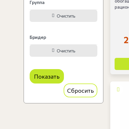
обогащ
Группа
рацион
Очистить
2
Бридер
Очистить