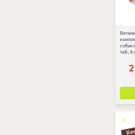
Витам
компле
собак 
таб., 6 
2