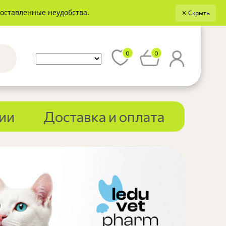
доставленные неудобства.
✕ Скрыть
0
0
ии
Доставка и оплата