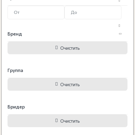
Ветеринарные препараты
Витамины и добавки
Ветеринарные расходные материалы
Гигиена и уход
Бренд
Шампуни и кондиционеры
Очистить
Салфетки
Уход за глазами
Группа
Уход за ушами
Очистить
Уход за лапами
Уход за шерстью
Бридер
Уход за полостью рта
Средства для коррекции поведения
Очистить
Пеленки, подгузники, попоны