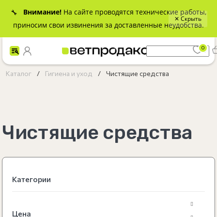
Внимание!
На сайте проводятся технические работы,
🔧
✕ Скрыть
приносим свои извинения за доставленные неудобства.
0
Каталог
Гигиена и уход
Чистящие средства
Чистящие средства
Категории
Товары для собак
Товары для кошек
Цена