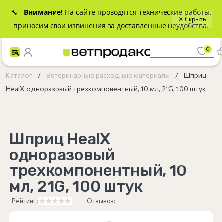
Внимание!
На сайте проводятся технические работы,
🔧
✕ Скрыть
приносим свои извинения за доставленные неудобства.
0
Каталог
Ветеринарные расходные материалы
Шприц
HealX одноразовый трехкомпонентный, 10 мл, 21G, 100 штук
Шприц HealX
одноразовый
трехкомпонентный, 10
мл, 21G, 100 штук
Рейтинг:
Отзывов: