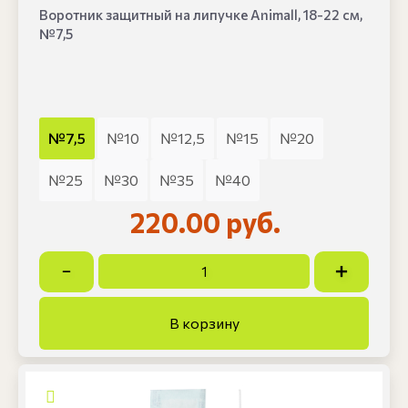
Воротник защитный на липучке Animall, 18-22 см,
№7,5
№7,5
№10
№12,5
№15
№20
№25
№30
№35
№40
220.00 руб.