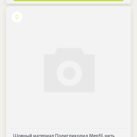
Шовный материал Полигликолид Mepfil, нить