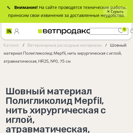
Внимание!
На сайте проводятся технические работы,
🔧
✕ Скрыть
приносим свои извинения за доставленные неудобства.
0
Каталог
Ветеринарные расходные материалы
Шовный
материал Полигликолид Mepfil, нить хирургическая с иглой,
атравматическая, HR25, №0, 75 см
Шовный материал
Полигликолид Mepfil,
нить хирургическая с
иглой,
атравматическая,