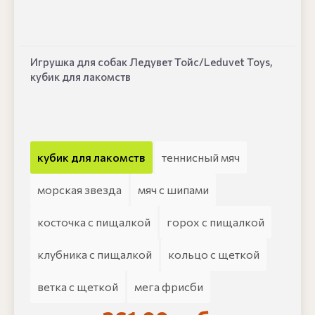
Игрушка для собак Ледувет Тойс/Leduvet Toys,
кубик для лакомств
кубик для лакомств
теннисный мяч
морская звезда
мяч с шипами
косточка с пищалкой
горох с пищалкой
клубника с пищалкой
кольцо с щеткой
ветка с щеткой
мега фрисби