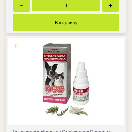
Гигиенический лосьон Отоферонол Премиум-