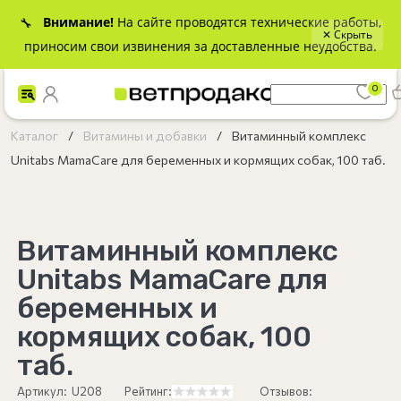
Внимание!
На сайте проводятся технические работы,
🔧
✕ Скрыть
приносим свои извинения за доставленные неудобства.
0
Каталог
Витамины и добавки
Витаминный комплекс
Unitabs MamaCare для беременных и кормящих собак, 100 таб.
Витаминный комплекс
Unitabs MamaCare для
беременных и
кормящих собак, 100
таб.
Артикул:
U208
Рейтинг:
Отзывов: