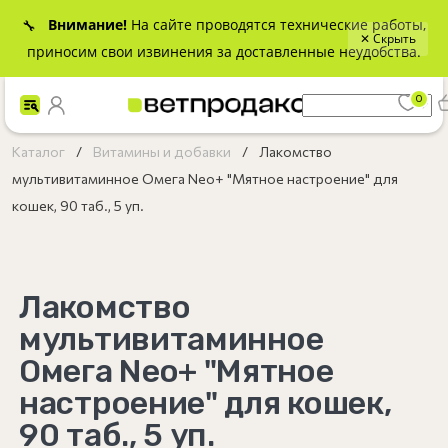
Внимание!
На сайте проводятся технические работы,
🔧
✕ Скрыть
приносим свои извинения за доставленные неудобства.
0
Каталог
Витамины и добавки
Лакомство
мультивитаминное Омега Neo+ "Мятное настроение" для
кошек, 90 таб., 5 уп.
Лакомство
мультивитаминное
Омега Neo+ "Мятное
настроение" для кошек,
90 таб., 5 уп.