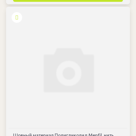
Шовный материал Полигликолид Mepfil, нить