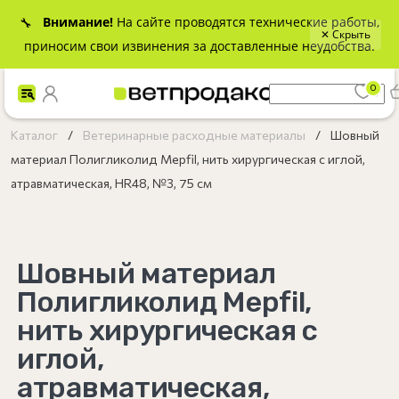
Внимание!
На сайте проводятся технические работы,
🔧
✕ Скрыть
приносим свои извинения за доставленные неудобства.
0
Каталог
Ветеринарные расходные материалы
Шовный
материал Полигликолид Mepfil, нить хирургическая с иглой,
атравматическая, HR48, №3, 75 см
Шовный материал
Полигликолид Mepfil,
нить хирургическая с
иглой,
атравматическая,