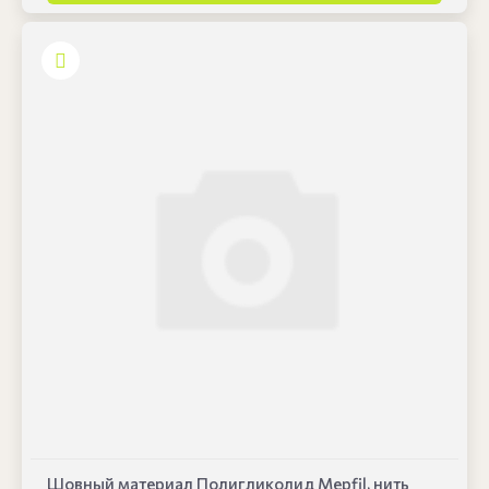
Шовный материал Полигликолид Mepfil, нить