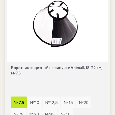
Воротник защитный на липучке Animall, 18-22 см,
№7,5
№7,5
№10
№12,5
№15
№20
№25
№30
№35
№40