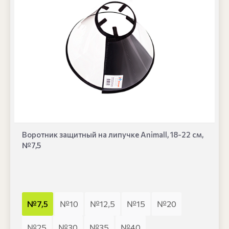
Воротник защитный на липучке Animall, 18-22 см,
№7,5
№7,5
№10
№12,5
№15
№20
№25
№30
№35
№40