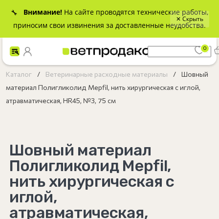
Внимание!
На сайте проводятся технические работы,
🔧
✕ Скрыть
приносим свои извинения за доставленные неудобства.
0
Каталог
Ветеринарные расходные материалы
Шовный
материал Полигликолид Mepfil, нить хирургическая с иглой,
атравматическая, HR45, №3, 75 см
Шовный материал
Полигликолид Mepfil,
нить хирургическая с
иглой,
атравматическая,