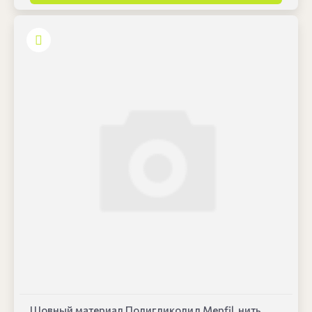
Шовный материал Полигликолид Mepfil, нить