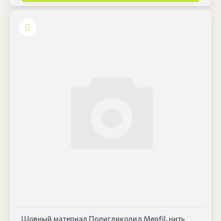
Шовный материал Полигликолид Mepfil, нить