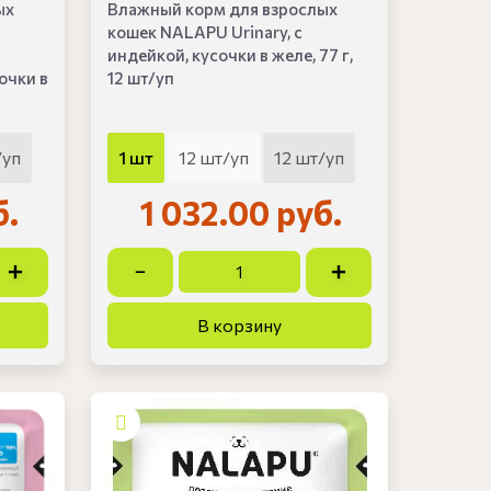
ых
Влажный корм для взрослых
кошек NALAPU Urinary, с
индейкой, кусочки в желе, 77 г,
очки в
12 шт/уп
/уп
1 шт
12 шт/уп
12 шт/уп
б.
1 032.00 руб.