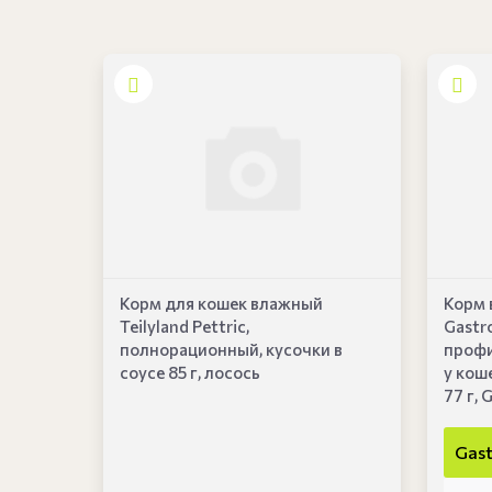
Корм для кошек влажный
Корм
Teilyland Pettric,
Gastro
полнорационный, кусочки в
профи
соусе 85 г, лосось
у кош
77 г, 
Gast