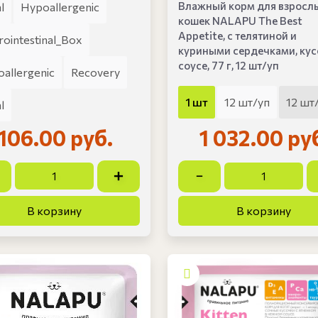
Влажный корм для взросл
l
Hypoallergenic
кошек NALAPU The Best
Appetite, с телятиной и
rointestinal_Box
куриными сердечками, кус
соусе, 77 г, 12 шт/уп
allergenic
Recovery
1 шт
12 шт/уп
12 шт
l
106.00 руб.
1 032.00 ру