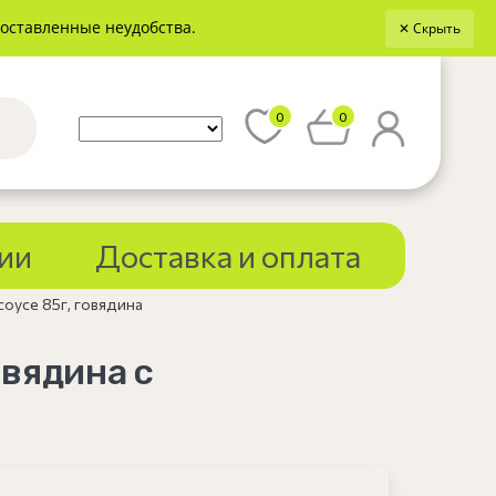
доставленные неудобства.
✕ Скрыть
0
0
ии
Доставка и оплата
соусе 85г, говядина
овядина с