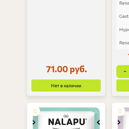
Rena
Gast
Hypo
Rena
71.00 руб.