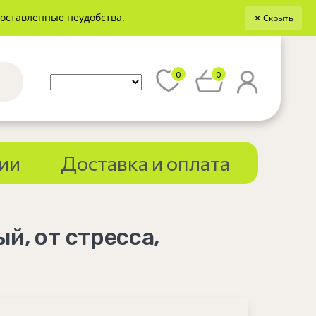
доставленные неудобства.
✕ Скрыть
0
0
ии
Доставка и оплата
й, от стресса,