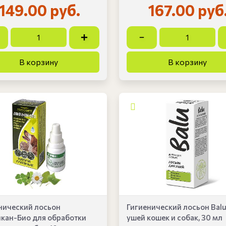
149.00 руб.
167.00 руб
нический лосьон
Гигиенический лосьон Balu
кан-Био для обработки
ушей кошек и собак, 30 мл