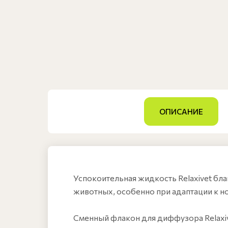
ОПИСАНИЕ
Успокоительная жидкость Relaxivet бла
животных, особенно при адаптации к но
Сменный флакон для диффузора Relaxiv