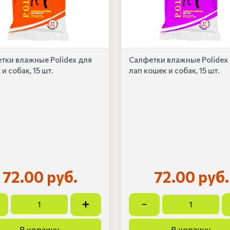
тки влажные Polidex для
Салфетки влажные Polidex
и собак, 15 шт.
лап кошек и собак, 15 шт.
72.00 руб.
72.00 руб.