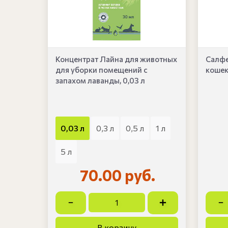
Концентрат Лайна для животных
Салфе
для уборки помещений с
кошек 
запахом лаванды, 0,03 л
0,03 л
0,3 л
0,5 л
1 л
5 л
70.00 руб.